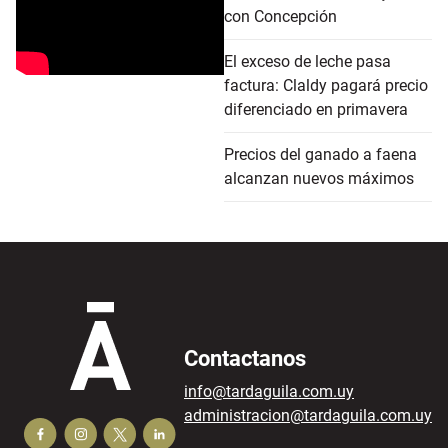
con Concepción
El exceso de leche pasa
factura: Claldy pagará precio
diferenciado en primavera
Precios del ganado a faena
alcanzan nuevos máximos
Contactanos
info@tardaguila.com.uy
administracion@tardaguila.com.uy