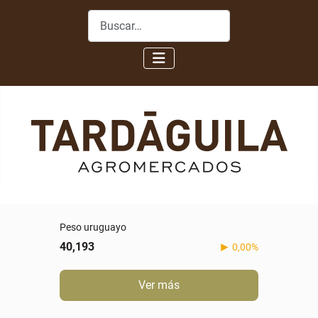
Buscar
Peso uruguayo
40,193
0,00%
Ver más