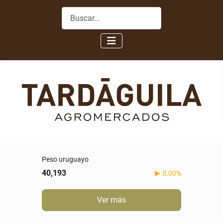
Buscar
Peso uruguayo
40,193
0,00%
Ver más