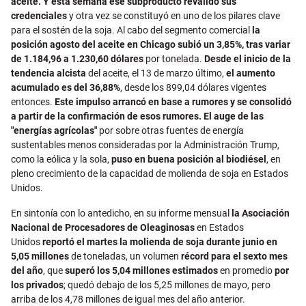
aceite.
Y esta semana ese subproducto revalidó sus
credenciales
y otra vez se constituyó en uno de los pilares clave
para el sostén de la soja. Al cabo del segmento comercial
la
posición agosto del aceite en Chicago subió un 3,85%, tras variar
de 1.184,96 a 1.230,60 dólares
por tonelada.
Desde el inicio de la
tendencia alcista
del aceite, el 13 de marzo último,
el aumento
acumulado es del 36,88%
, desde los 899,04 dólares vigentes
entonces.
Este impulso arrancó en base a rumores y se consolidó
a partir de la confirmación de esos rumores. El auge de las
"energías agrícolas"
por sobre otras fuentes de energía
sustentables menos consideradas por la Administración Trump,
como la eólica y la sola,
puso en buena posición al biodiésel
, en
pleno crecimiento de la capacidad de molienda de soja en Estados
Unidos.
En sintonía con lo antedicho, en su informe mensual
la Asociación
Nacional de Procesadores de Oleaginosas
en Estados
Unidos
reportó el martes la molienda de soja durante junio en
5,05 millones
de toneladas, un volumen
récord para el sexto mes
del año
, que
superó los 5,04 millones estimados
en promedio
por
los privados
; quedó debajo de los 5,25 millones de mayo, pero
arriba de los 4,78 millones de igual mes del año anterior.