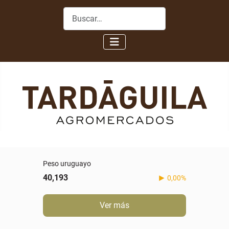
Buscar
Peso uruguayo
40,193
0,00%
Ver más