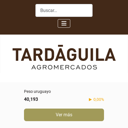
Buscar
Peso uruguayo
40,193
0,00%
Ver más