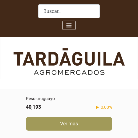
Buscar
Peso uruguayo
40,193
0,00%
Ver más