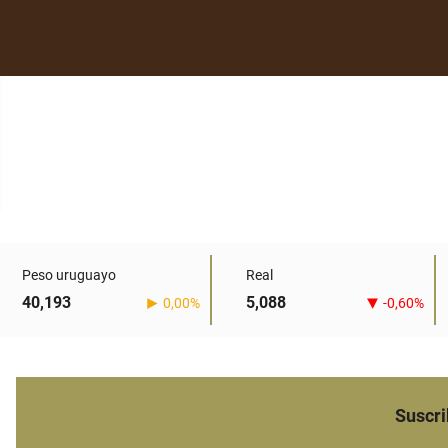
Peso uruguayo
Real
40,193
5,088
0,00%
-0,60%
Suscri