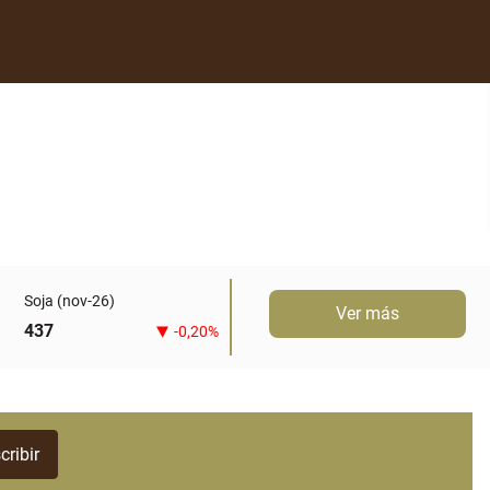
Soja (nov-26)
Ver más
437
-0,20%