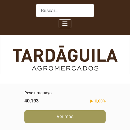
Buscar
Peso uruguayo
40,193
0,00%
Ver más