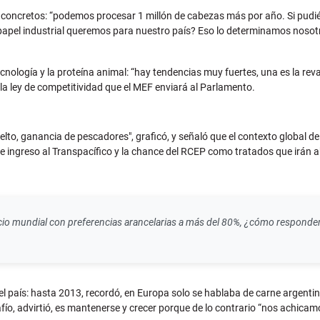
ros concretos: “podemos procesar 1 millón de cabezas más por año. Si pudi
apel industrial queremos para nuestro país? Eso lo determinamos nosotro
ecnología y la proteína animal: “hay tendencias muy fuertes, una es la r
la ley de competitividad que el MEF enviará al Parlamento.
uelto, ganancia de pescadores", graficó, y señaló que el contexto global 
le ingreso al Transpacífico y la chance del RCEP como tratados que irán 
io mundial con preferencias arancelarias a más del 80%, ¿cómo respondem
 país: hasta 2013, recordó, en Europa solo se hablaba de carne argentina;
fío, advirtió, es mantenerse y crecer porque de lo contrario “nos achicam