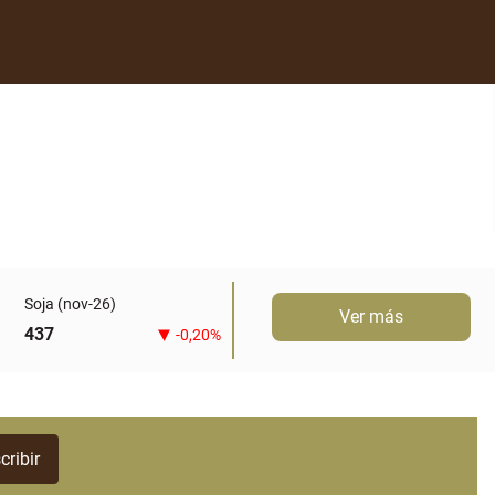
Soja (nov-26)
Ver más
437
-0,20%