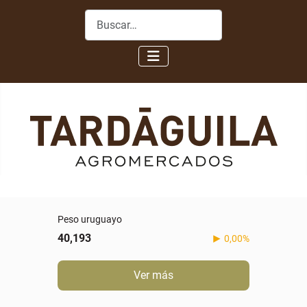
Buscar
Peso uruguayo
40,193
0,00%
Ver más