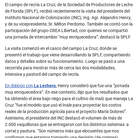
Email
El campo de recría La Cruz, de la Sociedad de Productores de Leche
de Florida (SPLF), recibió recientemente la visita del presidente del
Instituto Nacional de Colonización (INC), Ing. Agr. Alejandro Henry,
y de su vicepresidente, Sr. Milton Perdomo. También se contó con la
participación del grupo CREA Libertad, con quienes se compartió
una jornada de intercambio “muy enriquecedora”, destacó la SPLF.
La visita comenzó en el casco del campo La Cruz, donde se
presentó el trabajo que viene desarrollando la SPLF, compartiendo
datos y detalles sobre su funcionamiento. Luego se pasó a una
recorrida para mostrar más de cerca las dos modalidades,
intensiva y pastoril del campo de recría.
En diálogo con
La Lechera
,
Henry consideró que fue una “jornada
muy enriquecedora”. En ese contexto, dijo que los resultados que
ha obtenido el área bajo riego para el cultivo de maíz que maneja La
Cruz “fue el modelo que usó el Inale para proyectar los costos
reales de la producción agrícola para el proyecto María Dolores”.
Asimismo, el presidente del INC destacó el volumen de más de
2.000 vaquillonas que se entregaron con los distintos sistemas: a
corral y
pastura. “Son números más que elocuentes que nos
confirman que estamos tomando una decisión (de compra)