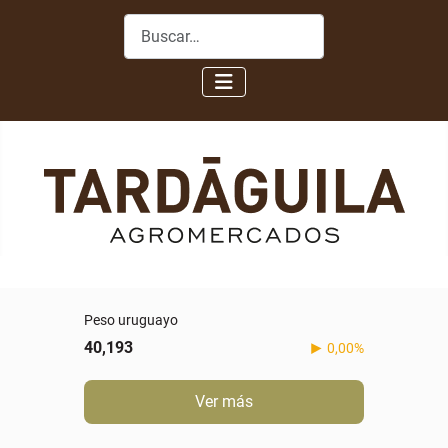
Buscar
Peso uruguayo
40,193
0,00%
Ver más