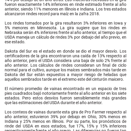
fueron exactamente 14% inferiores en rinde estimado frente al año
anterior, siendo 11% menores en Illinois e Indiana. Los tres estados
alcanzaron rindes record para maíz en la zafra 2018.
Los rindes tomados por la gira resultaron 3% inferiores en Iowa y
5% menores en Minnesota. La gira sugiere que los rindes en
Nebraska serán 4% inferiores frente al año anterior, al tiempo que el
USDA maneja un cálculo de rindes 3% por debajo del año previo, en
ese estado.
Dakota del Sur es el estado en donde se dio el mayor desvío. Los
certificadores de la gira encontraron una caída de 13% respecto al
año anterior, pero el USDA considera una baja de solo 2% frente al
año anterior. Los cálculos de rindes consideran un final de ciclo
normal para el cultivo, aunque los maíces sembrados más tarde en
Dakota del Sur están expuestos a mayor riesgo de heladas que
aquellos sembrados tarde en el extremo este del cinturón maicero.
El número promedio de vainas encontrado en un espacio de tres
pies cuadrados bajó notoriamente frente al año anterior en los siete
estados. Pero estos desvíos fueron sensiblemente más grandes
que las estimaciones del USDA durante el año anterior.
Los conteos de vainas durante esta gira de Pro Farmer respecto al
año anterior, estuvieron 39% por debajo en Ohio, 30% menos en
Indiana y 25% menos en Illinois. Por su parte, los pronósticos de
rinde del USDA en esos estados, fue 17%, 15% y 15% inferiores
respectivamente frente al año previo. Las diferencias no fueron tan