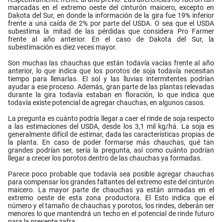
marcadas en el extremo oeste del cinturón maicero, excepto en
Dakota del Sur, en donde la información de la gira fue 19% inferior
frente a una caída de 2% por parte del USDA. O sea que el USDA
subestima la mitad de las pérdidas que considera Pro Farmer
frente al año anterior. En el caso de Dakota del Sur, la
subestimación es diez veces mayor.
Son muchas las chauchas que están todavía vacías frente al año
anterior, lo que indica que los porotos de soja todavía necesitan
tiempo para llenarlas. El sol y las lluvias intermitentes podrían
ayudar a ese proceso. Además, gran parte de las plantas relevadas
durante la gira todavía estaban en floración, lo que indica que
todavía existe potencial de agregar chauchas, en algunos casos.
La pregunta es cuánto podría llegar a caer el rinde de soja respecto
a las estimaciones del USDA, desde los 3,1 mil kg/há. La soja es
generalmente difícil de estimar, dada las características propias de
la planta. En caso de poder formarse más chauchas, qué tan
grandes podrían ser, sería la pregunta, así como cuánto podrían
llegar a crecer los porotos dentro de las chauchas ya formadas.
Parece poco probable que todavía sea posible agregar chauchas
para compensar los grandes faltantes del extremo este del cinturón
maicero. La mayor parte de chauchas ya están armadas en el
extremo oeste de esta zona productora. El Esto indica que el
número y el tamaño de chauchas y porotos, los rindes, deberán ser
menores lo que mantendrá un techo en el potencial de rinde futuro
para la presente zafra.