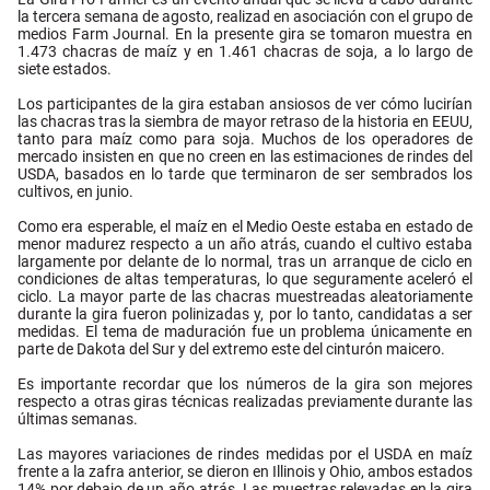
la tercera semana de agosto, realizad en asociación con el grupo de
medios Farm Journal. En la presente gira se tomaron muestra en
1.473 chacras de maíz y en 1.461 chacras de soja, a lo largo de
siete estados.
Los participantes de la gira estaban ansiosos de ver cómo lucirían
las chacras tras la siembra de mayor retraso de la historia en EEUU,
tanto para maíz como para soja. Muchos de los operadores de
mercado insisten en que no creen en las estimaciones de rindes del
USDA, basados en lo tarde que terminaron de ser sembrados los
cultivos, en junio.
Como era esperable, el maíz en el Medio Oeste estaba en estado de
menor madurez respecto a un año atrás, cuando el cultivo estaba
largamente por delante de lo normal, tras un arranque de ciclo en
condiciones de altas temperaturas, lo que seguramente aceleró el
ciclo. La mayor parte de las chacras muestreadas aleatoriamente
durante la gira fueron polinizadas y, por lo tanto, candidatas a ser
medidas. El tema de maduración fue un problema únicamente en
parte de Dakota del Sur y del extremo este del cinturón maicero.
Es importante recordar que los números de la gira son mejores
respecto a otras giras técnicas realizadas previamente durante las
últimas semanas.
Las mayores variaciones de rindes medidas por el USDA en maíz
frente a la zafra anterior, se dieron en Illinois y Ohio, ambos estados
14% por debajo de un año atrás. Las muestras relevadas en la gira