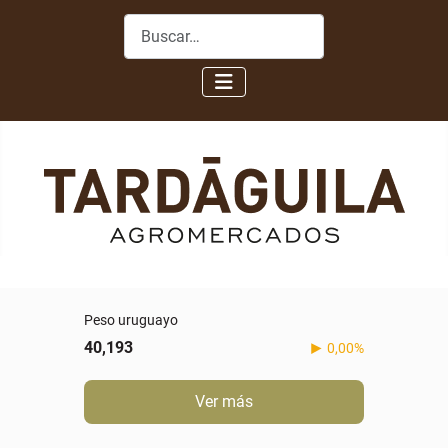
Buscar
Peso uruguayo
40,193
0,00%
Ver más