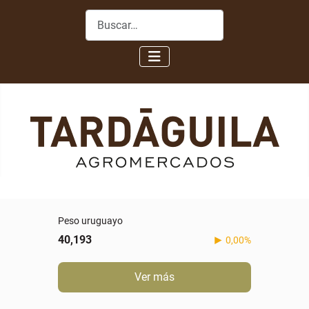
Buscar
Peso uruguayo
40,193
0,00%
Ver más