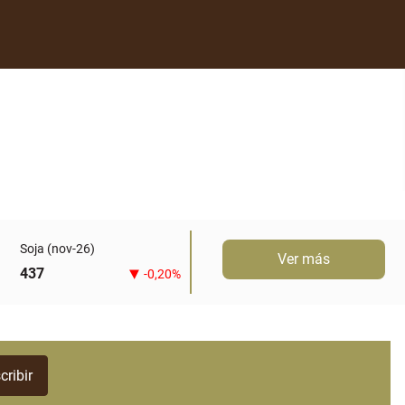
Soja (nov-26)
Ver más
437
-0,20%