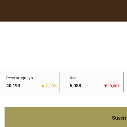
Peso uruguayo
Real
40,193
5,088
0,00%
-0,60%
Suscri