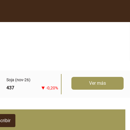
Soja (nov-26)
Ver más
437
-0,20%