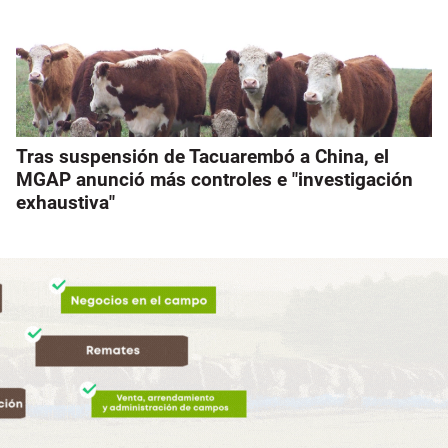
Tras suspensión de Tacuarembó a China, el
MGAP anunció más controles e "investigación
exhaustiva"