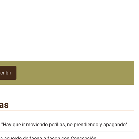
as
 "Hay que ir moviendo perillas, no prendiendo y apagando"
erra acuerdo de faena a façon con Concepción