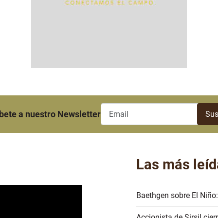
bete a nuestro Newsletter
Las más leíd
Baethgen sobre El Niño:
Accionista de Sirsil ci