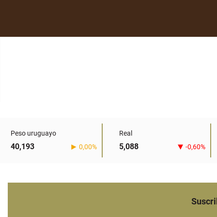
Peso uruguayo
Real
40,193
5,088
0,00%
-0,60%
Suscri