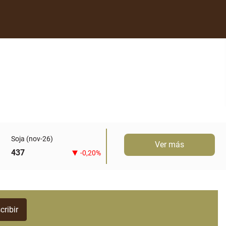
Soja (nov-26)
Ver más
437
-0,20%