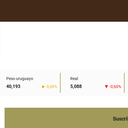
Peso uruguayo
Real
40,193
5,088
0,00%
-0,60%
Suscri