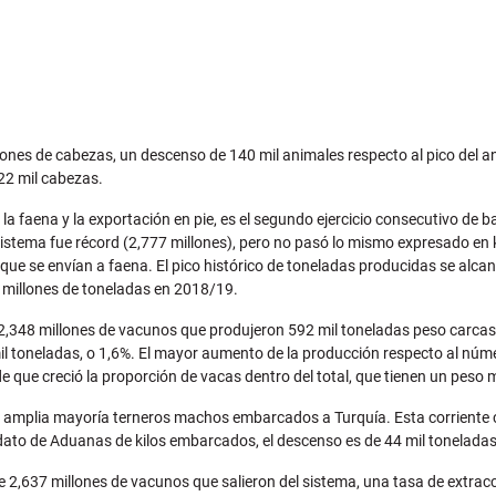
lones de cabezas, un descenso de 140 mil animales respecto al pico del a
22 mil cabezas.
la faena y la exportación en pie, es el segundo ejercicio consecutivo de ba
istema fue récord (2,777 millones), pero no pasó lo mismo expresado en k
 que se envían a faena. El pico histórico de toneladas producidas se alc
 millones de toneladas en 2018/19.
dos 2,348 millones de vacunos que produjeron 592 mil toneladas peso carc
mil toneladas, o 1,6%. El mayor aumento de la producción respecto al núm
que creció la proporción de vacas dentro del total, que tienen un peso med
su amplia mayoría terneros machos embarcados a Turquía. Esta corriente 
 dato de Aduanas de kilos embarcados, el descenso es de 44 mil toneladas,
,637 millones de vacunos que salieron del sistema, una tasa de extracción