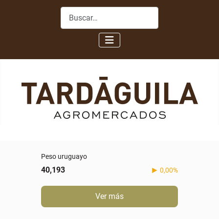
Buscar
Peso uruguayo
40,193
0,00%
Ver más