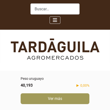
Buscar
Peso uruguayo
40,193
0,00%
Ver más