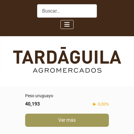
Buscar
Peso uruguayo
40,193
0,00%
Ver más