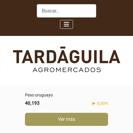
Buscar
Peso uruguayo
40,193
0,00%
Ver más