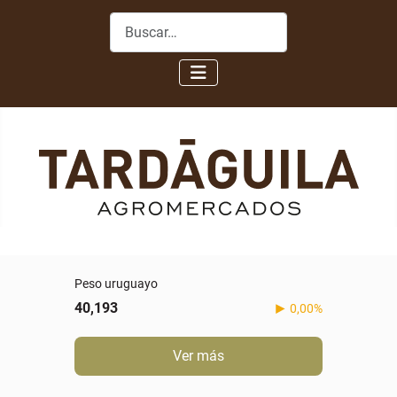
Buscar
Peso uruguayo
40,193
0,00%
Ver más