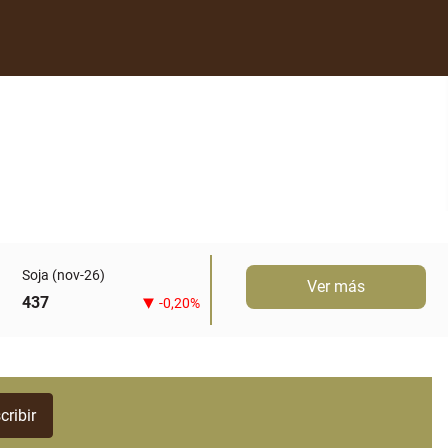
Soja (nov-26)
Ver más
437
-0,20%