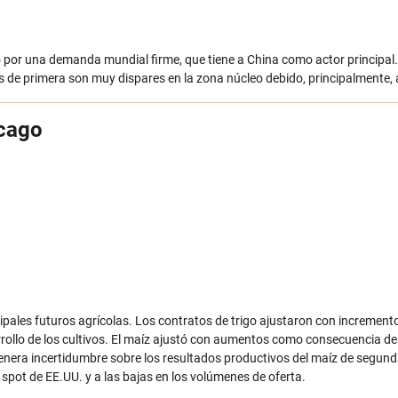
sado por una demanda mundial firme, que tiene a China como actor principa
os de primera son muy dispares en la zona núcleo debido, principalmente, a
icago
cipales futuros agrícolas. Los contratos de trigo ajustaron con incremen
rrollo de los cultivos. El maíz ajustó con aumentos como consecuencia de l
 genera incertidumbre sobre los resultados productivos del maíz de segun
spot de EE.UU. y a las bajas en los volúmenes de oferta.