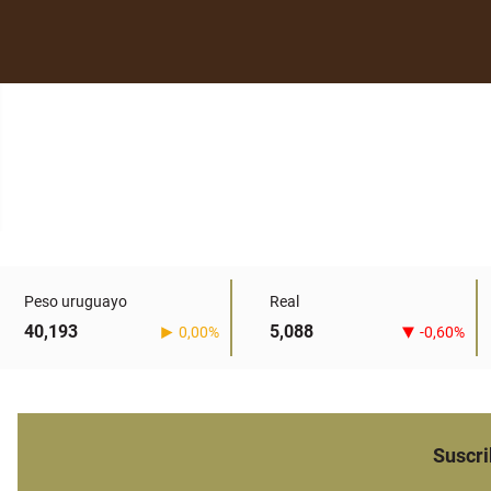
Peso uruguayo
Real
40,193
5,088
0,00%
-0,60%
Suscri