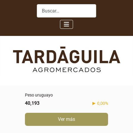
Buscar
Peso uruguayo
40,193
0,00%
Ver más