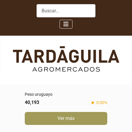
Buscar
Real
5,088
-0,60%
Ver más