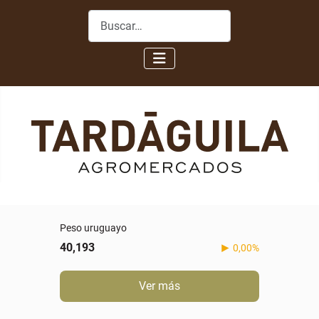
Buscar
Real
5,088
-0,60%
Ver más