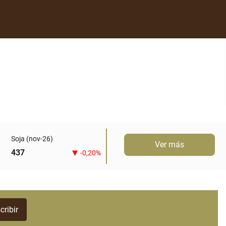
Soja (nov-26)
Ver más
437
-0,20%