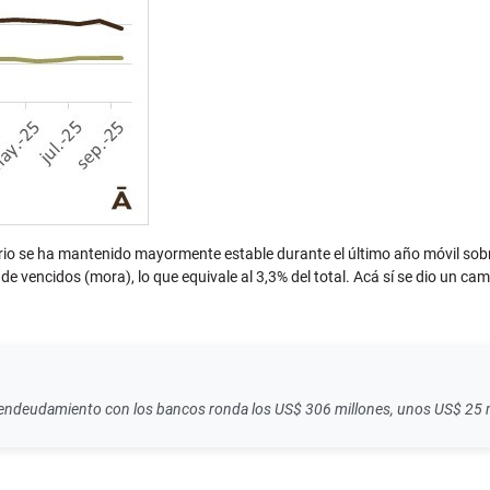
ncario se ha mantenido mayormente estable durante el último año móvil s
 de vencidos (mora), lo que equivale al 3,3% del total. Acá sí se dio un 
el endeudamiento con los bancos ronda los US$ 306 millones, unos US$ 25