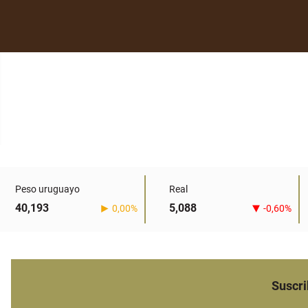
Peso uruguayo
Real
40,193
5,088
0,00%
-0,60%
Suscri