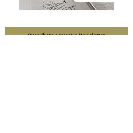
Suscribete a nuestro Newsletter
Destacado semanal
Las más leídas
Baethgen sobre El Niño: "Hay
que ir moviendo perillas, no
prendiendo y apagando"
Accionista de Sirsil cierra
acuerdo de faena a façon