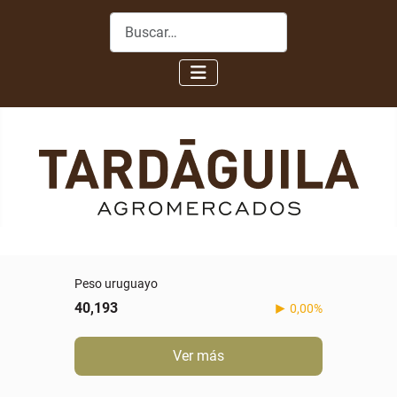
Buscar
Peso uruguayo
40,193
0,00%
Ver más