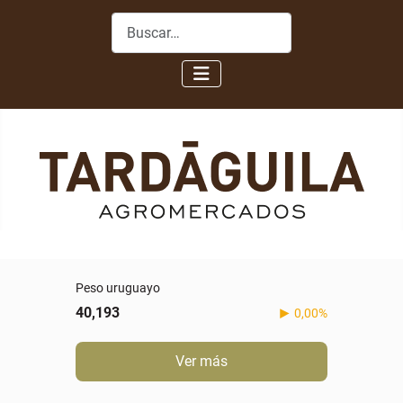
Buscar
Peso uruguayo
40,193
0,00%
Ver más