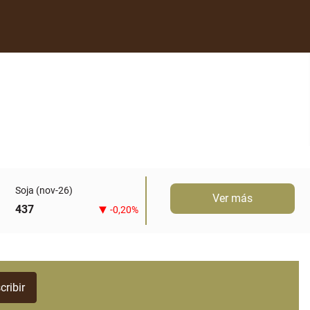
Soja (nov-26)
Ver más
437
-0,20%