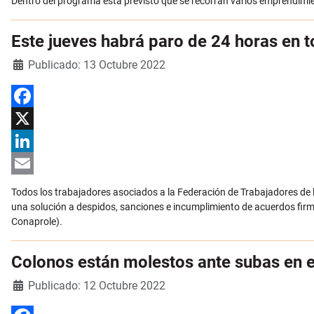
Dentro del programa está previsto que se recorran varios emprendimie
Este jueves habrá paro de 24 horas en to
Detalles
Publicado: 13 Octubre 2022
Facebook
X
LinkedIn
Email
Todos los trabajadores asociados a la Federación de Trabajadores de l
una solución a despidos, sanciones e incumplimiento de acuerdos firm
Conaprole).
Colonos están molestos ante subas en el
Detalles
Publicado: 12 Octubre 2022