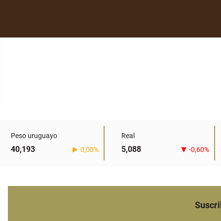
Peso uruguayo
Real
40,193
5,088
0,00%
-0,60%
Suscri