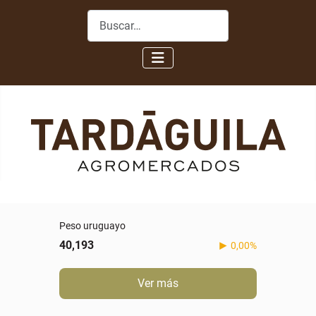
Buscar
Peso uruguayo
40,193
0,00%
Ver más