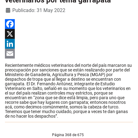
veterinarios por tema garrapata
Detalles
Publicado: 31 May 2022
Facebook
X
LinkedIn
Email
Recientemente médicos veterinarios del norte del país marcaron su
preocupación por sanciones que se están realizando por parte del
Ministerio de Ganadería, Agricultura y Pesca (MGAP) por
despachos de tropa que al llegar a destino se encuentran con
garrapata. El Dr. Fernando Antúnez, integrante de Estudio
Veterinario en Salto, señaló en su momento que los veterinarios en
el sur del país realizan controles muy estrictos, porque se
encuentran en “zona que se dice está limpia, pero para uno que
recorre sabe que hay lugares con garrapata; entonces nosotros
acá, como decimos comúnmente, somos la cabeza de turco.
Tenemos que tener mucho cuidado, porque a veces te dan ganas
de no hacer los despachos”.
Página 368 de 675