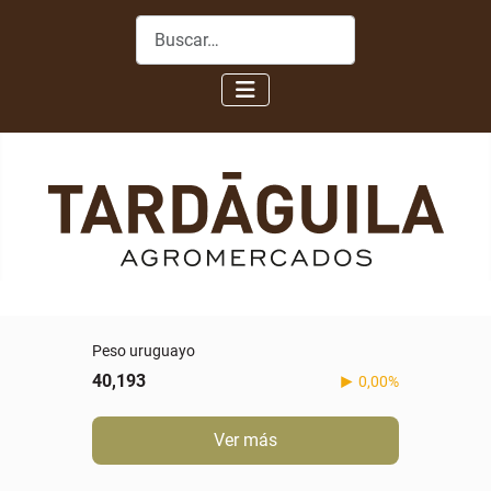
Buscar
Peso uruguayo
40,193
0,00%
Ver más