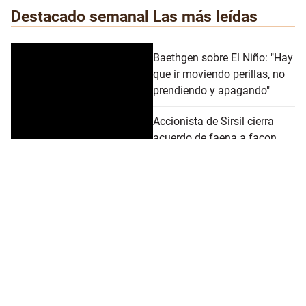
Destacado semanal
Las más leídas
Baethgen sobre El Niño: "Hay
que ir moviendo perillas, no
prendiendo y apagando"
Accionista de Sirsil cierra
acuerdo de faena a façon
con Concepción
Frigorífico Tacuarembó
quedó suspendido para
exportar carne a China por
presencia de imidocarb
Novillo y cordero en máximo
histórico