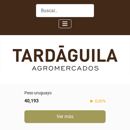
Buscar
Peso uruguayo
40,193
0,00%
Ver más