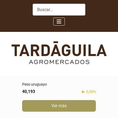
Buscar
Peso uruguayo
40,193
0,00%
Ver más