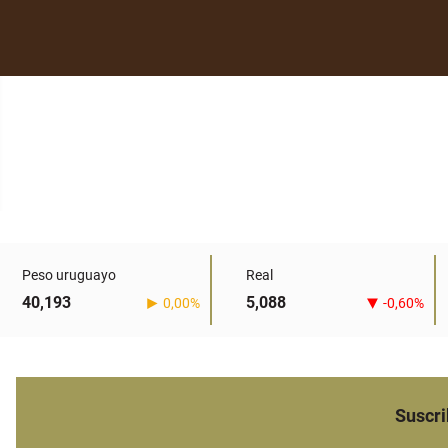
Peso uruguayo
Real
40,193
5,088
0,00%
-0,60%
Suscri