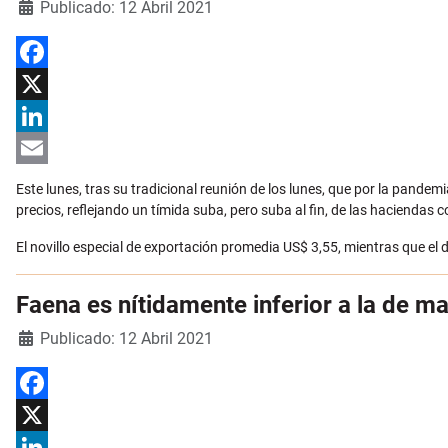
Detalles
Publicado: 12 Abril 2021
Facebook
X
LinkedIn
Email
Este lunes, tras su tradicional reunión de los lunes, que por la pande
precios, reflejando un tímida suba, pero suba al fin, de las haciendas 
El novillo especial de exportación promedia US$ 3,55, mientras que e
Faena es nítidamente inferior a la de m
Detalles
Publicado: 12 Abril 2021
Facebook
X