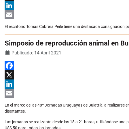
X
LinkedIn
Email
El escritorio Tomás Cabrera Peile tiene una destacada consignación p
Simposio de reproducción animal en Bui
Detalles
Publicado: 14 Abril 2021
Facebook
X
LinkedIn
Email
En el marco de las 48ª Jornadas Uruguayas de Buiatría, a realizarse e
disertantes.
Las jornadas se realizarán desde las 18 a 21 horas, utilizándose una p
U$S 50 para todas las jornadas.