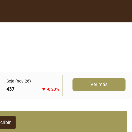
Soja (nov-26)
Ver más
437
-0,20%