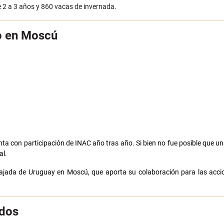
e 2 a 3 años y 860 vacas de invernada.
po en Moscú
nta con participación de INAC año tras año. Si bien no fue posible que u
al.
Embajada de Uruguay en Moscú, que aporta su colaboración para las acc
ndos