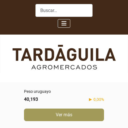
Buscar
Real
5,088
-0,60%
Ver más