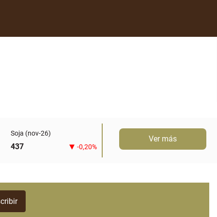
Soja (nov-26)
Ver más
437
-0,20%