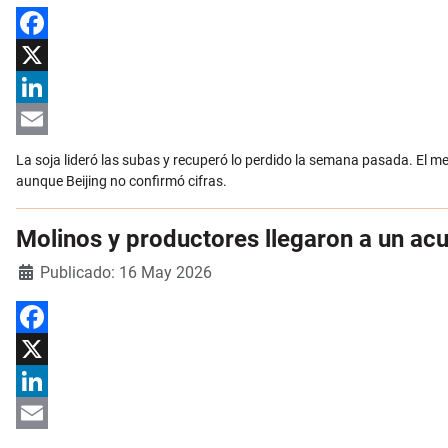
Facebook
X
LinkedIn
Email
La soja lideró las subas y recuperó lo perdido la semana pasada. El 
aunque Beijing no confirmó cifras.
Molinos y productores llegaron a un acue
Detalles
Publicado: 16 May 2026
Facebook
X
LinkedIn
Email