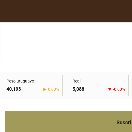
Peso uruguayo
Real
40,193
5,088
0,00%
-0,60%
Suscri