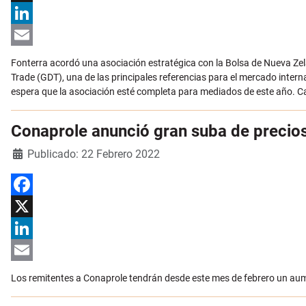
X
LinkedIn
Email
Fonterra acordó una asociación estratégica con la Bolsa de Nueva Zel
Trade (GDT), una de las principales referencias para el mercado intern
espera que la asociación esté completa para mediados de este año. Ca
Conaprole anunció gran suba de precio
Detalles
Publicado: 22 Febrero 2022
Facebook
X
LinkedIn
Email
Los remitentes a Conaprole tendrán desde este mes de febrero un aumen