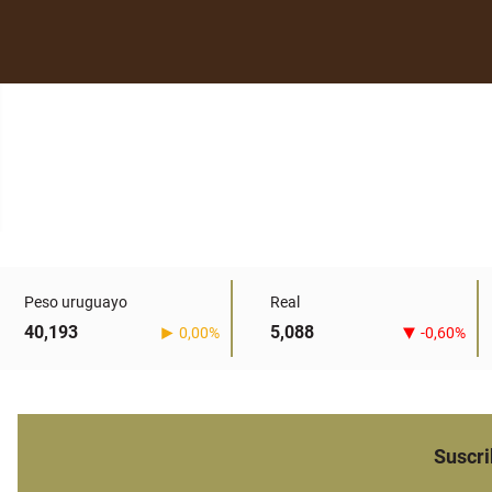
Peso uruguayo
Real
40,193
5,088
0,00%
-0,60%
Suscri