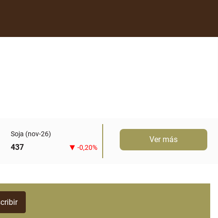
Soja (nov-26)
Ver más
437
-0,20%