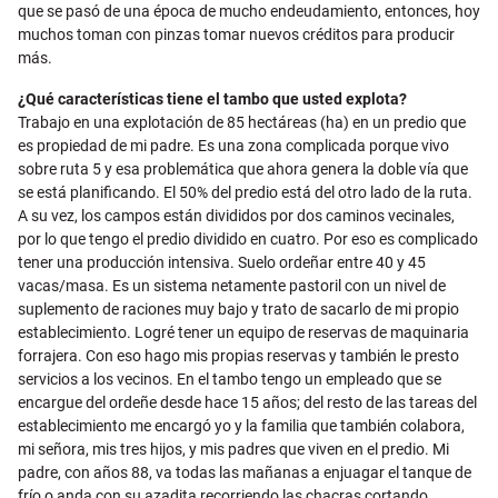
que se pasó de una época de mucho endeudamiento, entonces, hoy
muchos toman con pinzas tomar nuevos créditos para producir
más.
¿Qué características tiene el tambo que usted explota?
Trabajo en una explotación de 85 hectáreas (ha) en un predio que
es propiedad de mi padre. Es una zona complicada porque vivo
sobre ruta 5 y esa problemática que ahora genera la doble vía que
se está planificando. El 50% del predio está del otro lado de la ruta.
A su vez, los campos están divididos por dos caminos vecinales,
por lo que tengo el predio dividido en cuatro. Por eso es complicado
tener una producción intensiva. Suelo ordeñar entre 40 y 45
vacas/masa. Es un sistema netamente pastoril con un nivel de
suplemento de raciones muy bajo y trato de sacarlo de mi propio
establecimiento. Logré tener un equipo de reservas de maquinaria
forrajera. Con eso hago mis propias reservas y también le presto
servicios a los vecinos. En el tambo tengo un empleado que se
encargue del ordeñe desde hace 15 años; del resto de las tareas del
establecimiento me encargó yo y la familia que también colabora,
mi señora, mis tres hijos, y mis padres que viven en el predio. Mi
padre, con años 88, va todas las mañanas a enjuagar el tanque de
frío o anda con su azadita recorriendo las chacras cortando