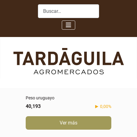
Buscar
Peso uruguayo
40,193
0,00%
Ver más