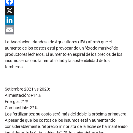
Facebook
X
LinkedIn
Email
La Asociación Irlandesa de Agricultores (IFA) afirmó que el
aumento de los costos está provocando un "éxodo masivo" de
productores lecheros. El aumento en espiral de los precios de los
insumos erosionó la rentabilidad y la sostenibilidad de los
tamberos.
Setiembre 2021 vs 2020:
Alimentación: +14%
Energía: 21%
Combustible: 22%
Los fertilizantes: su costo será más del doble la próxima primavera.
A pesar de que los costos de los insumos están aumentando
considerablemente, "el precio minorista de la leche se ha mantenido
igual durante la última década". “Si los minoristas y los