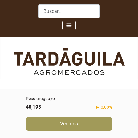
Buscar
Peso uruguayo
40,193
0,00%
Ver más