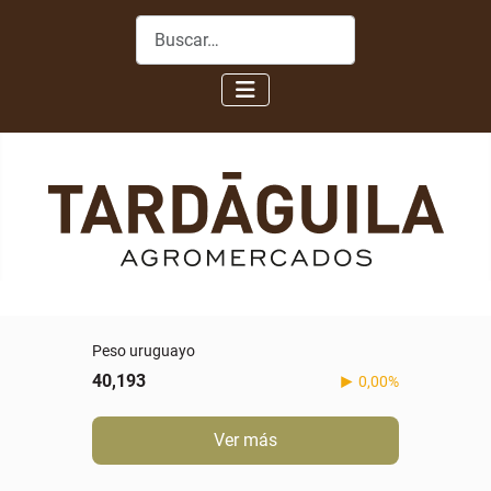
Buscar
Peso uruguayo
40,193
0,00%
Ver más