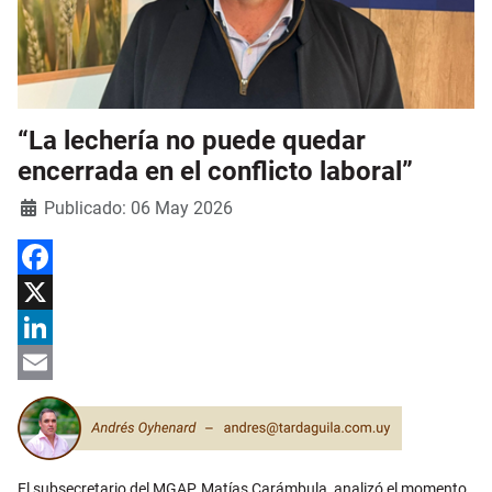
“La lechería no puede quedar
encerrada en el conflicto laboral”
Detalles
Publicado: 06 May 2026
Facebook
X
LinkedIn
Email
El subsecretario del MGAP, Matías Carámbula, analizó el momento